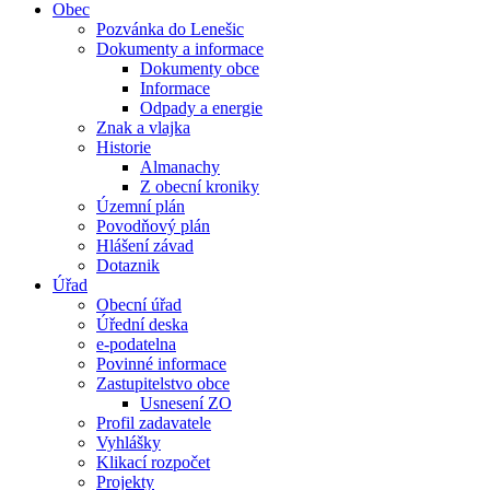
Obec
Pozvánka do Lenešic
Dokumenty a informace
Dokumenty obce
Informace
Odpady a energie
Znak a vlajka
Historie
Almanachy
Z obecní kroniky
Územní plán
Povodňový plán
Hlášení závad
Dotaznik
Úřad
Obecní úřad
Úřední deska
e-podatelna
Povinné informace
Zastupitelstvo obce
Usnesení ZO
Profil zadavatele
Vyhlášky
Klikací rozpočet
Projekty