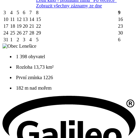
Letní kino - promítání filmu "Po večerce"
Zobrazit všechny záznamy ze dne
3
4
5
6
7
8
9
10
11
12
13
14
15
16
17
18
19
20
21
22
23
24
25
26
27
28
29
30
31
1
2
3
4
5
6
1 398 obyvatel
Rozloha 13,73 km²
První zmínka 1226
182 m nad mořem