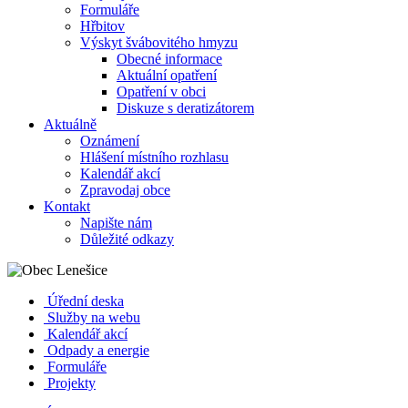
Formuláře
Hřbitov
Výskyt švábovitého hmyzu
Obecné informace
Aktuální opatření
Opatření v obci
Diskuze s deratizátorem
Aktuálně
Oznámení
Hlášení místního rozhlasu
Kalendář akcí
Zpravodaj obce
Kontakt
Napište nám
Důležité odkazy
Úřední deska
Služby na webu
Kalendář akcí
Odpady a energie
Formuláře
Projekty