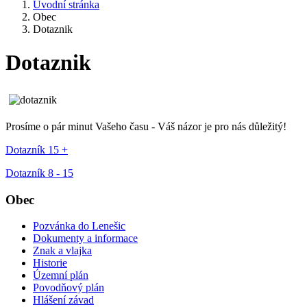
Úvodní stránka
Obec
Dotaznik
Dotaznik
Prosíme o pár minut Vašeho času - Váš názor je pro nás důležitý!
Dotazník 15 +
Dotazník 8 - 15
Obec
Pozvánka do Lenešic
Dokumenty a informace
Znak a vlajka
Historie
Územní plán
Povodňový plán
Hlášení závad