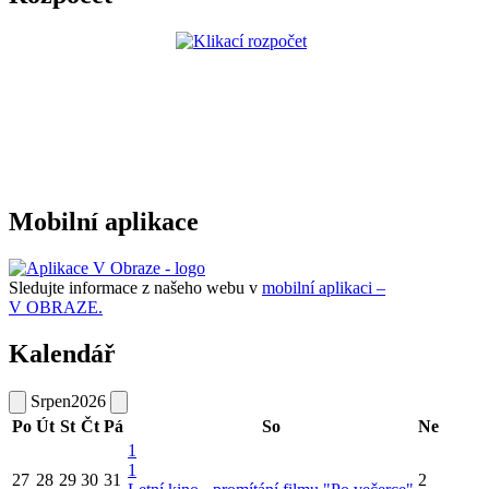
Mobilní aplikace
Sledujte informace z našeho webu v
mobilní aplikaci –
V OBRAZE.
Kalendář
Srpen
2026
Po
Út
St
Čt
Pá
So
Ne
1
1
27
28
29
30
31
2