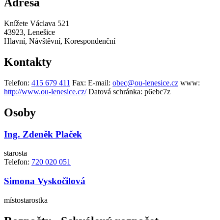
Adresa
Knížete Václava 521
43923, Lenešice
Hlavní, Návštěvní, Korespondenční
Kontakty
Telefon:
415 679 411
Fax:
E-mail:
obec@ou-lenesice.cz
www:
http://www.ou-lenesice.cz/
Datová schránka:
p6ebc7z
Osoby
Ing. Zdeněk Plaček
starosta
Telefon:
720 020 051
Simona Vyskočilová
místostarostka